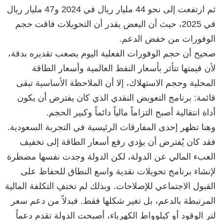
ثم ارتفعت إلى نحو 44 مليار ريال في 2024 و47 مليار ريال
في 2025، حيث أن البعض يقدر أن التحويلات فاقت حجم
الوفورات من خفض الدعم.
صحيح أن حجم الوفورات الفعلية اليوم يصعب تقديره بدقة،
لأن قيمتها تتأثر بأسعار النفط العالمية وأسعار الطاقة
المحلية وحجم الاستهلاك، إلا أن الملاحظة الأساسية تبقى
قائمة: برنامج التعويض النقدي الذي كان يفترض أن يكون
أداة انتقالية أصبح التزاماً مالياً دائماً وكبير الحجم.
وهنا تظهر إحدى المفارقات الرئيسية في التجربة السعودية.
فقد كان يُفترض أن يؤدي رفع أسعار الطاقة إلى تخفيف
العبء المالي عن الدولة، لكن الدولة وجدت نفسها مضطرة
لإنشاء برنامج تحويلات نقدية واسع النطاق للحفاظ على
القبول الاجتماعي للإصلاحات. وبذلك لم تختفِ التكلفة المالية
المرتبطة بالدعم، بل تغير شكلها فقط. فبدلاً من دعم سعر
لتر الوقود أو كيلوواط الكهرباء، أصبحت الدولة تقدم دعماً