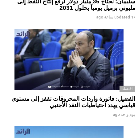
سليمان: نحتاج 36 مليار دولار لرفع إنتاج النفط إلى
مليوني برميل يومياً بحلول 2031
17 ساعة ago
updated
اقتصاد
الفضيل: فاتورة واردات المحروقات تقفز إلى مستوى
قياسي يهدد احتياطيات النقد الأجنبي
يوم واحد ago