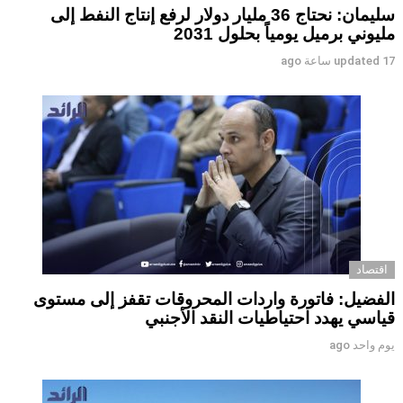
سليمان: نحتاج 36 مليار دولار لرفع إنتاج النفط إلى
مليوني برميل يومياً بحلول 2031
17 ساعة ago
updated
اقتصاد
الفضيل: فاتورة واردات المحروقات تقفز إلى مستوى
قياسي يهدد احتياطيات النقد الأجنبي
يوم واحد ago