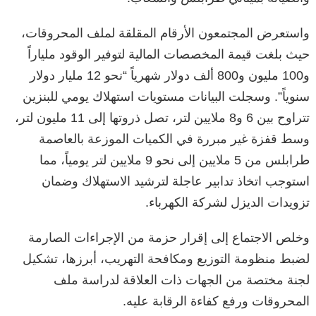
واستعرض المجتمعون الأرقام المقلقة لملف المحروقات،
حيث بلغت قيمة المخصصات المالية لتوفير الوقود ملياراً
و100 مليون و800 ألف دولار شهرياً “نحو 12 مليار دولار
سنوياً”. وسجلت البيانات مستويات استهلاك يومي للبنزين
تتراوح بين 6 و8 ملايين لتر، تصل ذروتها إلى 11 مليون لتر،
وسط قفزة غير مبررة في الكميات الموزعة بالعاصمة
طرابلس من 5 ملايين إلى نحو 9 ملايين لتر يومياً، مما
استوجب اتخاذ تدابير عاجلة لترشيد الاستهلاك وضمان
تزويدات الديزل لشركة الكهرباء.
وخلص الاجتماع إلى إقرار حزمة من الإجراءات الصارمة
لضبط منظومة التوزيع ومكافحة التهريب، أبرزها، تشكيل
لجنة مختصة من الجهات ذات العلاقة لدراسة ملف
المحروقات ورفع كفاءة الرقابة عليه.