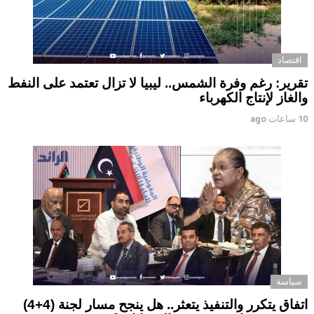
اقتصاد
تقرير: رغم وفرة الشمس.. ليبيا لا تزال تعتمد على النفط
والغاز لإنتاج الكهرباء
10 ساعات ago
سياسة
اتفاق يتكرر والتنفيذ يتعثر.. هل ينجح مسار لجنة (4+4)