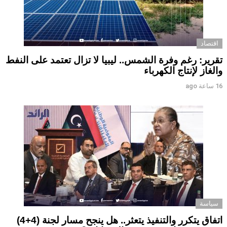
اقتصاد
تقرير: رغم وفرة الشمس.. ليبيا لا تزال تعتمد على النفط
والغاز لإنتاج الكهرباء
16 ساعة ago
سياسة
اتفاق يتكرر والتنفيذ يتعثر.. هل ينجح مسار لجنة (4+4)