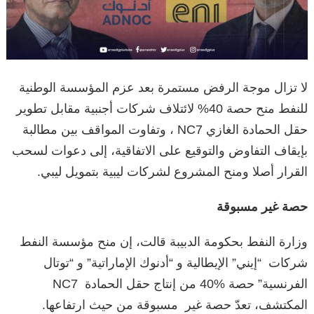
لا تزال موجة الرفض مستمرة بعد عزم المؤسسة الوطنية
للنفط منح حصة 40% لائتلاف شركات أجنبية مقابل تطوير
حقل الحمادة الغازي NC7 ، وتفاوت المواقف بين مطالبة
بإيقاف التفاوض والتوقيع على الاتفاقية، إلى دعوات لسحب
القرار أصلا ومنح المشروع لشركات ليبية بتمويل ليبي.
حصة غير مسبوقة
وزارة النفط بحكومة الدبيبة قالت، إن منح مؤسسة النفط
شركات “إيني” الإيطالية و “أدنوك الإماراتية” و “توتال
الفرنسية” حصة 40‎%‎ من إنتاج حقل الحمادة NC7
المكتشف، تعدّ حصة غير مسبوقة من حيث ارتفاعها.