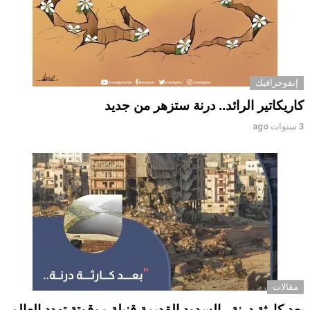
إنفوجرافيك
كاريكاتير الرائد.. درنة ستزهر من جديد
3 سنوات ago
مقالات
بعد كارثة درنة.. السدود القديمة قنبلة موقوتة تهدد العالم