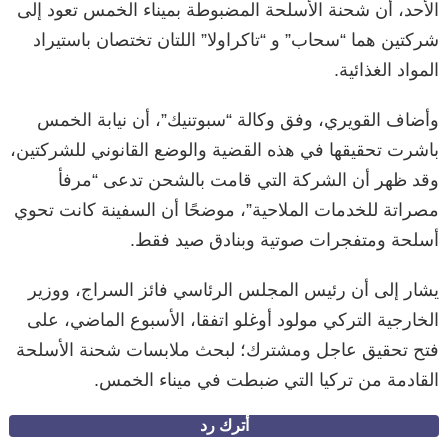
الأحد، أن شحنة الأسلحة المضبوطة بميناء الخمس تعود إلى
شركتين هما “سحاب” و “تاكراولا” اللتان تختصان باستيراد
المواد الغذائية.
وأضاف القويري، وفق وكالة “سبوتنيك”، أن نيابة الخمس
باشرت تحقيقها في هذه القضية والوضع القانوني للشركتين،
وقد ظهر أن الشركة التي قامت بالشحن تدعى “مرفأ
مصراتة للخدمات الملاحية”، موضحًا أن السفينة كانت تحوي
أسلحة ومتفجرات صوتية وبنادق صيد فقط.
يشار إلى أن رئيس المجلس الرئاسي فائز السراج، ووزير
الخارجية التركي مولود أوغلو اتفقا، الأسبوع الماضي، على
فتح تحقيق عاجل ومشترك؛ لبحث ملابسات شحنة الأسلحة
القادمة من تركيا التي ضبطت في ميناء الخمس.
أُترك رد