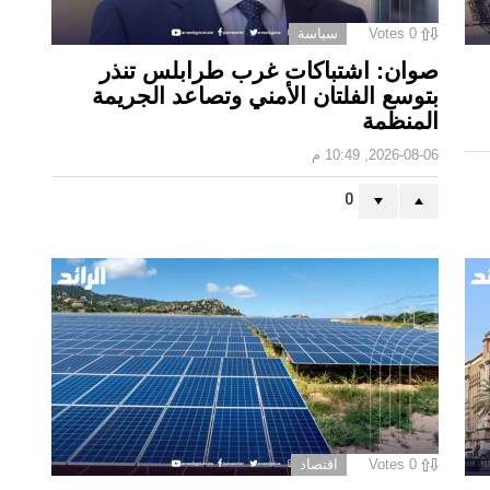
0
Votes
سياسة
صوان: اشتباكات غرب طرابلس تنذر
بتوسع الفلتان الأمني وتصاعد الجريمة
المنظمة
2026-08-06, 10:49 م
0
0
Votes
اقتصاد