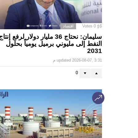
0
Votes
اقتصاد
سليمان: نحتاج 36 مليار دولار لرفع إنتاج
النفط إلى مليوني برميل يومياً بحلول
2031
2026-08-07, 3:31 م
updated
0