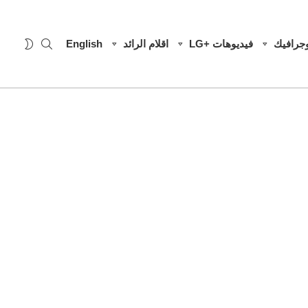
SEARCH
WITCH
وجرافيك
فيديوهات +LG
اقلام الرائد
English
SKIN