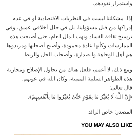
واستمرار نفوذهم.
إذًا، مشكلتنا ليست في النظريات الاقتصادية أو في عدم
إدراكها من قبل مسؤولينا، بل في خلل أخلاقي عميق، وفي
ترسيخ ثقافة الفساد ونهب المال العام، حتى أصبحت هذه
الممارسات وكأنها عادة محمودة، وأصبح أصحابها ومريدوها
هم أهل الوجاهة والصدارة، وأصحاب الحل والربط.
ومع ذلك، لا أعمم، فلعل هناك من يحاول الإصلاح ومحاربة
هذه الظواهر السلبية المميتة، وكان الله في عونهم.
قال تعالى:
﴿إِنَّ اللَّهَ لَا يُغَيِّرُ مَا بِقَوْمٍ حَتَّىٰ يُغَيِّرُوا مَا بِأَنْفُسِهِمْ﴾.
المصدر: خاص الرائد
YOU MAY ALSO LIKE