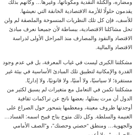
ومضاره، والكتلة النقدية ومكوناتها، وغيرها… وكأنهم بذلك
يقدمون حلولًا للأزمة الاقتصادية الخانقة التي نعيشها.
للأسف، فإن كل تلك النظريات المنسوخة والملصقة لم ولن
تحل مشاكلنا الاقتصادية، ببساطة لأن جميعنا نعرف مبادئ
الاقتصاد والنقود والمصارف منذ المراحل الأولى لدراسة
الاقتصاد والمالية.
مشكلتنا الكبرى ليست في غياب المعرفة، بل في عدم وجود
القدرة والإمكانية لتطبيق تلك المبادئ الأساسية في بيئة غير
مستقرة؛ لا سياسيًا، ولا أمنيًا، ولا قانونيًا، ولا إداريًا.
مشكلتنا تكمن في التعامل مع متغيرات لم يسبق لكثير من
الدول أن مرت بمثلها، بعضها ناتج عن تراكمات ثقافية
أوجدتها ظروف معينة، ومعظمها يتمحور حول الصراع على
الغنيمة والسلطة. وكل ذلك متوج بتاج قبيح اسمه: الفساد…
والجهوية… ومنطق “حصتي وحصتك”، و”الصف الأمامي
والحرامي”، ولا أعمم.