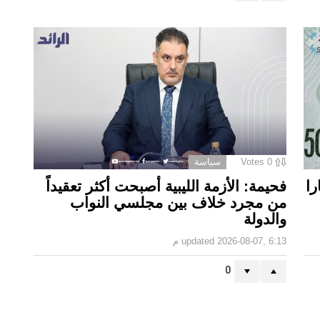
0
Votes
سياسة
ا.. الـ50 دينارا
فحيمة: الأزمة الليبية أصبحت أكثر تعقيداً
من مجرد خلاف بين مجلسي النواب
والدولة
2026-08-07, 6:13 م
updated
0