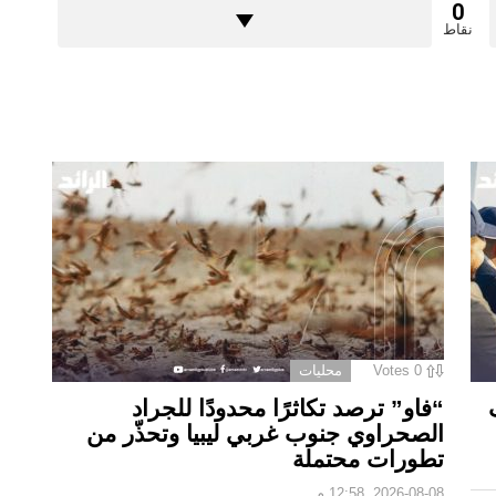
0
نقاط
0
Votes
محليات
“فاو” ترصد تكاثرًا محدودًا للجراد
الصحراوي جنوب غربي ليبيا وتحذّر من
تطورات محتملة
2026-08-08, 12:58 م