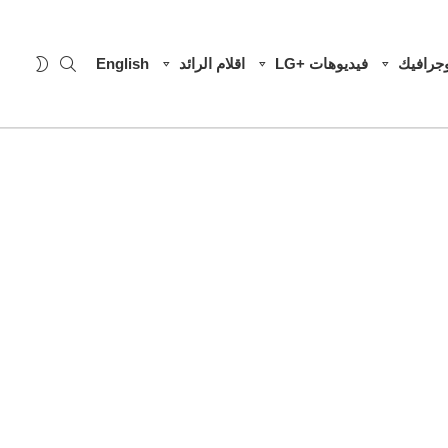
SEARCH
WITCH
وجرافيك
فيديوهات +LG
اقلام الرائد
English
SKIN