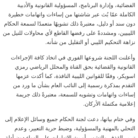
الفضائية، وإدارة البرنامج، المسؤولية القانونية والأدبية
الكاملة عمّا بُث عبر شاشتها من إساءات واتهامات خطيرة
دون سند أو دليل، معتبرةً ذلك تشويهًا متعمدًا لسمعة الحكام
الليبيين، ومشددةً على رفضها القاطع لأي محاولات للنيل من
نزاهة التحكيم الليبي أو التقليل من شأنه.
وأعلنت اللجنة شروعها الفوري في اتخاذ كافة الإجراءات
القانونية والقضائية بحق القناة والمحلل الرياضي رمزي
اسويكر، وفقًا للقوانين الليبية النافذة، كما أكدت عزمها
التقدم بمذكرة رسمية إلى النائب العام بشأن ما ورد من
إساءات واتهامات وتشويه للسمعة، معتبرةً ذلك جريمة
إعلامية مكتملة الأركان.
وفي ختام بيانها، دعت لجنة الحكام جميع وسائل الإعلام إلى
التحلي بالمهنية والمسؤولية، وضبط حرية التعبير، وعدم
تبرير القذف والتشهير أو بث الاتهامات على الهواء دون أدلة.