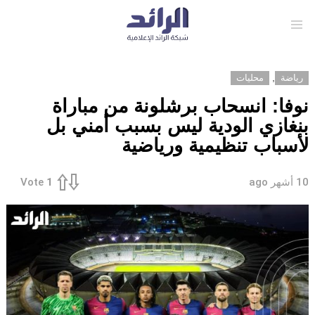
Menu
,
رياضة
محليات
نوفا: انسحاب برشلونة من مباراة
بنغازي الودية ليس بسبب أمني بل
لأسباب تنظيمية ورياضية
10 أشهر ago
Vote
1