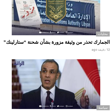
محليات
الجمارك تحذر من وثيقة مزورة بشأن شحنة “ستارلينك”
12 دقيقة ago
سياسة