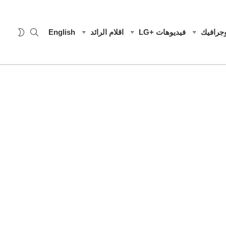
SEARCH
WITCH
وجرافيك
فيديوهات +LG
اقلام الرائد
English
SKIN