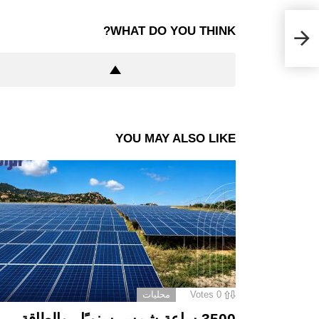
طات
WHAT DO YOU THINK?
YOU MAY ALSO LIKE
0
Votes
محليات
3500 ساعة شمس سنويًا.. والطاقة