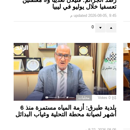
تعسفيا خلال يوليو في ليبيا
2026-08-05, 9:45 م
updated
0
0
Votes
محليات
بلدية طبرق: أزمة المياه مستمرة منذ 6
أشهر لصيانة محطة التحلية وغياب البدائل ‏
2026-08-05, 8:22 م