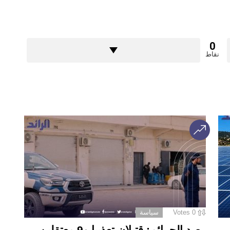
0
نقاط
0
Votes
سياسة
رصد الجرائم: قتيلان تعذيبا و9 معتقلين