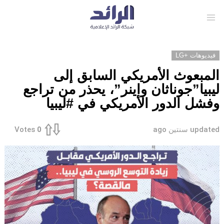
Menu
فيديوهات +LG
المبعوث الأمريكي السابق إلى
ليبيا”جوناثان واينر”، يحذر من تراجع
وفشل الدور الأمريكي في #ليبيا
updated
سنتين ago
Votes
0