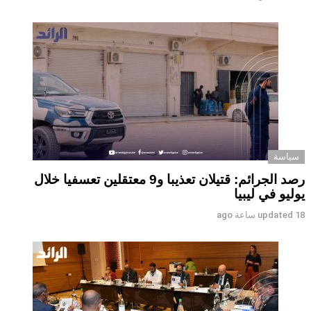
سياسة
رصد الجرائم: قتيلان تعذيبا و9 معتقلين تعسفيا خلال
يوليو في ليبيا
18 ساعة ago
updated