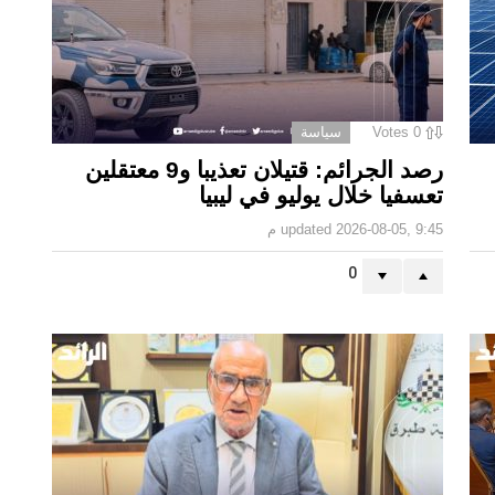
0
Votes
سياسة
رصد الجرائم: قتيلان تعذيبا و9 معتقلين
تعسفيا خلال يوليو في ليبيا
2026-08-05, 9:45 م
updated
0