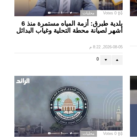
0
Votes
محليات
بلدية طبرق: أزمة المياه مستمرة منذ 6
أشهر لصيانة محطة التحلية وغياب البدائل ‏
2026-08-05, 8:22 م
0
0
Votes
محليات