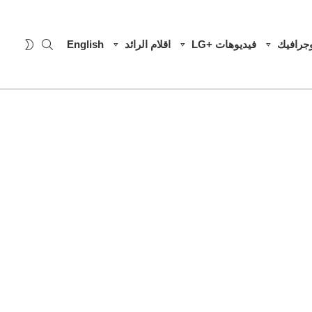
SEARCH
WITCH
وجرافيك
فيديوهات +LG
اقلام الرائد
English
SKIN