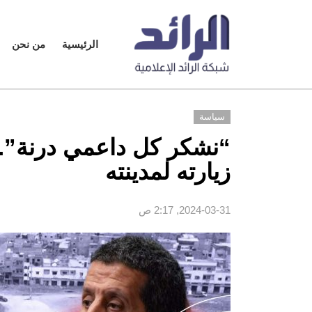
الرئيسية
من نحن
سياسة
“نشكر كل داعمي درنة”..
زيارته لمدينته
2024-03-31, 2:17 ص