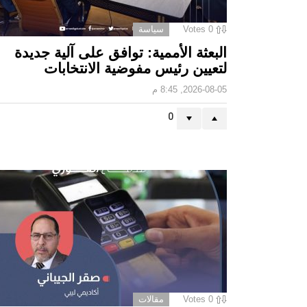
0
Votes
سياسة
البعثة الأممية: توافق على آلية جديدة
لتعيين رئيس مفوضية الانتخابات
2026-08-05, 8:45 م
0
0
Votes
مقالات