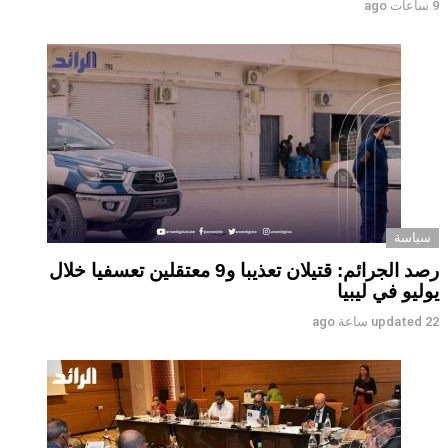
9 ساعات ago
سياسة
رصد الجرائم: قتيلان تعذيبا و9 معتقلين تعسفيا خلال
يوليو في ليبيا
22 ساعة ago
updated