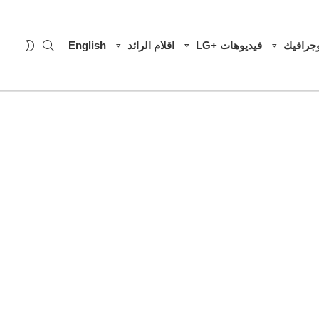
SEARCH
WITCH
وجرافيك
فيديوهات +LG
اقلام الرائد
English
SKIN