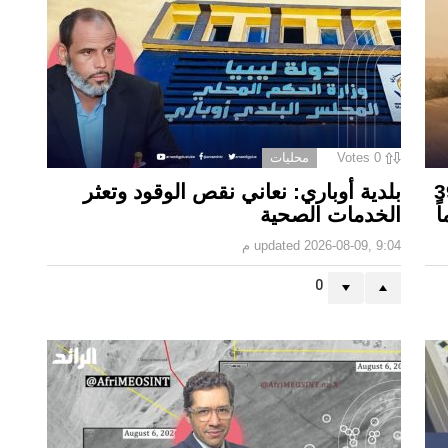
0
Votes
محليات
ليبيا فقدت 390
بلدية أوباري: نعاني نقص الوقود وتعثر
الخدمات الصحية
2026-08-09, 9:04 م
updated
0