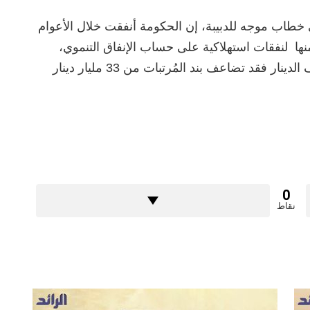
خطاب موجه للدبيبة، إن الحكومة أنفقت خلال الأعوام
لاثة الماضية 420 مليار دينار، ووجهت 95‎%‎ منها لنفقات استهلاكية على حساب الإنفاق التنموي،
مؤكدا أن ذلك أدى إلى ضغوط على سعر صرف الدينار فقد تضاعف بند المُرتبات من 33 مليار دينار
0
نقاط