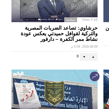
0
Votes
سياسة
 أين
حرشاوي: تصاعد الضربات المصرية
والتركية لقوافل حميدتي يعكس عودة
نشاط ممر الكفرة – دارفور
2026-08-09, 5:59 م
0