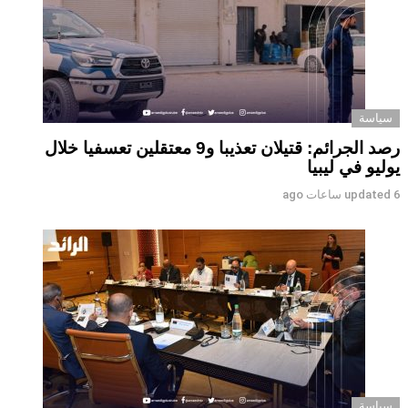
سياسة
رصد الجرائم: قتيلان تعذيبا و9 معتقلين تعسفيا خلال
يوليو في ليبيا
6 ساعات ago
updated
سياسة