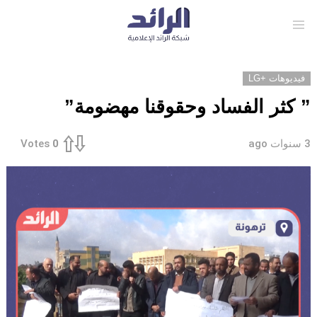
Menu
فيديوهات +LG
” كثر الفساد وحقوقنا مهضومة”
3 سنوات ago
Votes
0