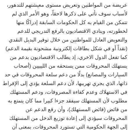
عريضة من المواطنين وتعريض مستوى معيشتهم للتدهور،
لأسباب سوف نأتي على ذكرها لاحقاً، وهو الأمر الذي لم
تتمكن من القيام به كل الحكومات السابقة إدراكًا منها
لخطورته، وينادي الاقتصاديون بالرفع التدريجي للدعم
والتعويض العادل للمواطنين من خلال توفير البديل النقدي
(نقداً أو في شكل بطاقات إلكترونية مشحونة بقيمة الدعم)
كما تفعل الدول الاخري، إذ يطالب الاقتصاديون بدعم من
يستهلك المحروقات ممن يستحقه من الليبيين (أصحاب
السيارات والمصانع) بدلًا من دعم سلعة المحروقات في حد
ذاتها، الذي يجري تهريبها، لأن دعم السلعة يؤدي إلى الإفراط
في الاستهلاك وعدم كفاءة المصروفات، ودعم المستهلك
مطلوب لأن المستهلك سيفقد جزءا كبيرا مما كان يتمتع به
من فائض (فائض المستهلك)، وأن رفع الدعم عن
المحروقات سيؤدي إلى إعادة توزيع الدخل من المستهلك
إلى الجهة الحكومية التي تستورد المحروقات، بمعنى أن