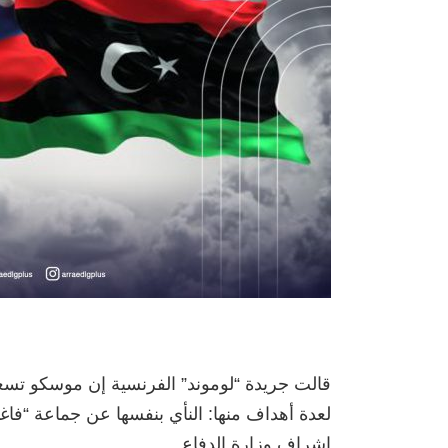
قالت جريدة “لوموند” الفرنسية إن موسكو تسع
لعدة أهداف منها: النأي بنفسها عن جماعة “ف
إشراف وزارة الدفاع.