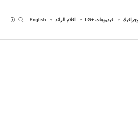
SEARCH
WITCH
وجرافيك
فيديوهات +LG
اقلام الرائد
English
SKIN