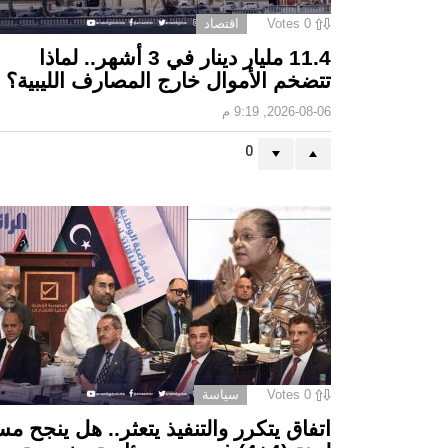
0
Votes
اقتصاد
11.4 مليار دينار في 3 أشهر.. لماذا
تتضخم الأموال خارج المصارف الليبية؟
2026-08-06, 9:19 م
0
0
Votes
سياسة
اتفاق يتكرر والتنفيذ يتعثر.. هل ينجح مس