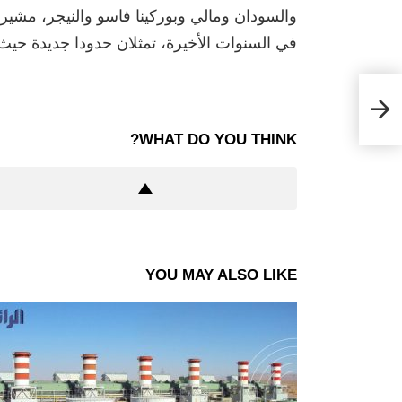
والسودان ومالي وبوركينا فاسو والنيجر، مشيرة إ
في السنوات الأخيرة، تمثلان حدودا جديدة حيث
في
الب
WHAT DO YOU THINK?
YOU MAY ALSO LIKE