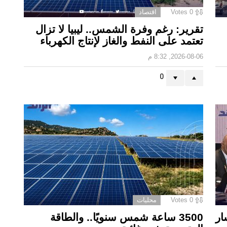
0
Votes
اقتصاد
تقرير: رغم وفرة الشمس.. ليبيا لا تزال
تعتمد على النفط والغاز لإنتاج الكهرباء
2026-08-06, 8:32 م
0
0
Votes
محليات
ار
3500 ساعة شمس سنويًا.. والطاقة