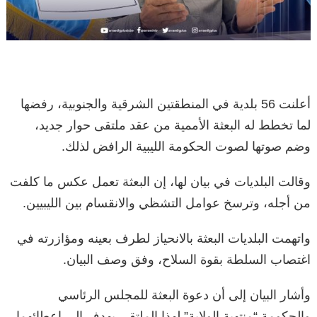
أعلنت 56 بلدية في المنطقتين الشرقية والجنوبية، رفضها
لما تخطط له البعثة الأممية من عقد ملتقى حوار جديد،
وضم صوتها لصوت الحكومة الليبية الرافض لذلك.
وقالت البلديات في بيان لها، إن البعثة تعمل عكس ما كلفت
من أجله، وترسخ عوامل التشظي والانقسام بين الليبيين.
واتهمت البلديات البعثة بالانحياز لطرف بعينه ومؤازرته في
اغتصاب السلطة بقوة السلاح، وفق وصف البيان.
وأشار البيان إلى أن دعوة البعثة للمجلس الرئاسي
والحكومة “منتهية الولاية” لهذا الملتقى يهدف إلى إعطائهما