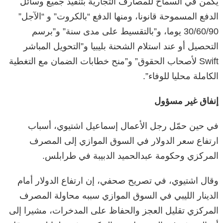
يكمن في السماح للمصارف التجارية بتنفيذ جميع وسائل
الدفع المسموحة قانونا، ومنها الدفع “بالكروت” و “الآجل”
30/60/90 يوما، و”بالتقسيط على مدى سنة” و”برسم
التحصيل أو عند استلام الشحنة بليبيا و”التحويل المباشر
Swift لأصحاب الحقوق” و”منح خطابات الضمان مع التغطية
الكاملة محليا للوفاء”.
إنفاق غير مسؤول
في حين حمّل رجل الأعمال إسماعيل اشتيوي، أسباب
ارتفاع سعر الدولار في السوق الموازي إلى المصرف
المركزي وحكومة عبدالحميد الدبيبة في طرابلس.
وقال اشتيوي، في تصريح صحفي، إن ارتفاع الدولار أمام
الدينار الليبي في السوق الموازي سببه محاولة المصرف
المركزي تقليل العجز والحفاظ على المدخرات، مشيرا إلى