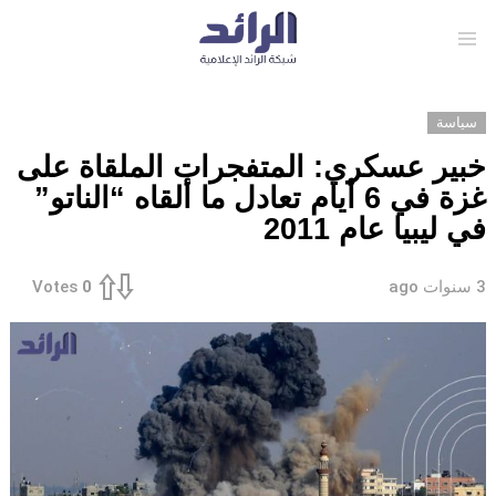
Menu
سياسة
خبير عسكري: المتفجرات الملقاة على
غزة في 6 أيام تعادل ما ألقاه “الناتو”
في ليبيا عام 2011
3 سنوات ago
Votes
0