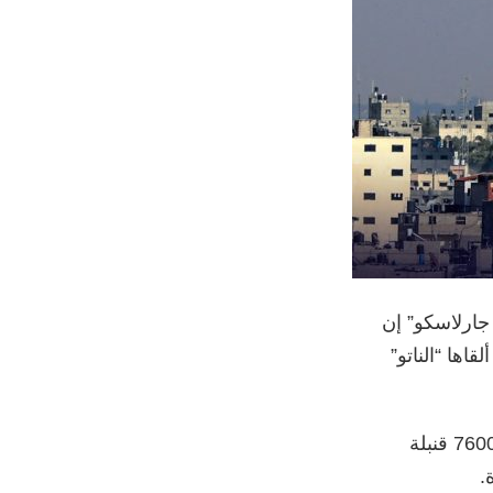
جارلاسكو” إن
دل القنابل التي ألقاها “الناتو”
وأضاف “جارلاسكو” وفقا لصحيفة “واشنطن بوست” أن الناتو أسقط أكثر من 7600 قنبلة
.