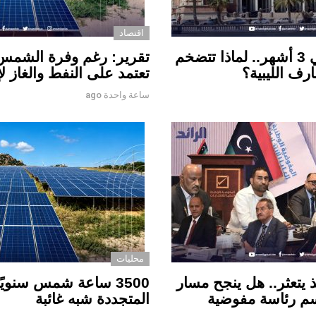
اقتصاد
11.4 مليار دينار في 3 أشهر.. لماذا تتضخم
تقرير: رغم وفرة الشمس.. 
رف الليبية؟
تعتمد على النفط والغاز لإن
ساعة واحدة ago
محليات
ذ يتعثر.. هل ينجح مسار
3500 ساعة شمس سنويًا
 في حسم رئاسة مفوضية
المتجددة شبه غائبة