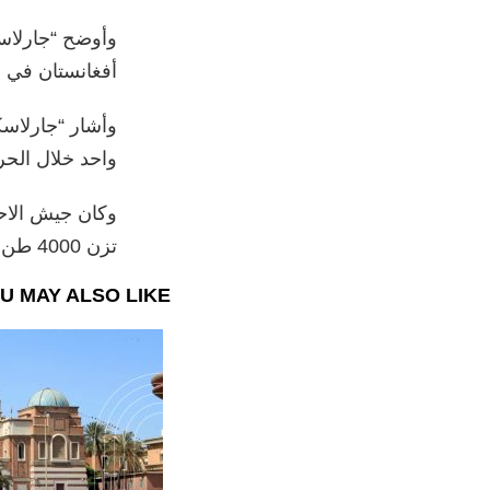
وأوضح “جارلاس
أفغانستان في عا
وأشار “جارلاسك
واحد خلال الحرب ف
تزن 4000 طن على غزة منذ الـ 7 من أكتوبر الجاري
U MAY ALSO LIKE