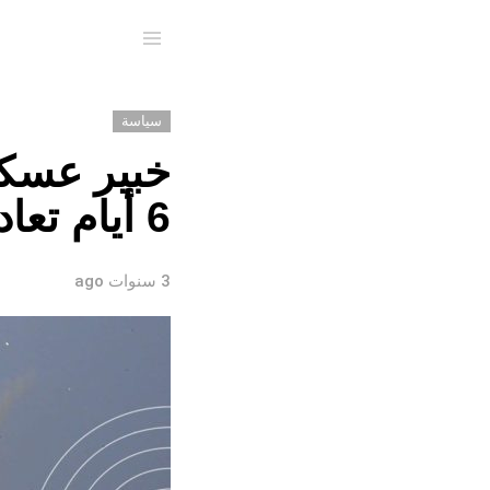
Menu
سياسة
خبير عسكر
6 أيام تعادل ما ألقاه “الناتو” في ليبيا عام 2011
3 سنوات ago