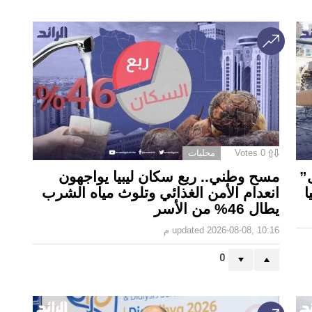
0
Votes
محليات
”
مسح وطني.. ربع سكان ليبيا يواجهون
ا
انعدام الأمن الغذائي وتلوث مياه الشرب
يطال 46% من الأسر
2026-08-08, 10:16 م
updated
0