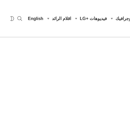
SEARCH
WITCH
وجرافيك
فيديوهات +LG
اقلام الرائد
English
SKIN