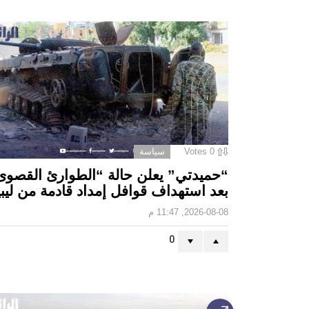
0
Votes
سياسة
“حميدتي” يعلن حالة “الطوارئ القصوى
بعد استهداف قوافل إمداد قادمة من ليبي
2026-08-08, 11:47 م
0