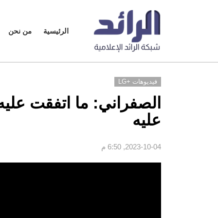
الرئيسية
من نحن
فيديوهات +LG
عليه
2023-10-04, 6:50 م