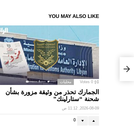
YOU MAY ALSO LIKE
ؤثر
0
Votes
محليات
الجمارك تحذر من وثيقة مزورة بشأن
شحنة “ستارلينك”
2026-08-09, 11:12 ص
0