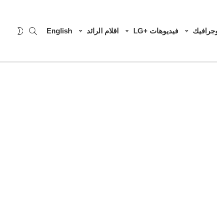
SEARCH
WITCH
وجرافيك
فيديوهات +LG
اقلام الرائد
English
SKIN