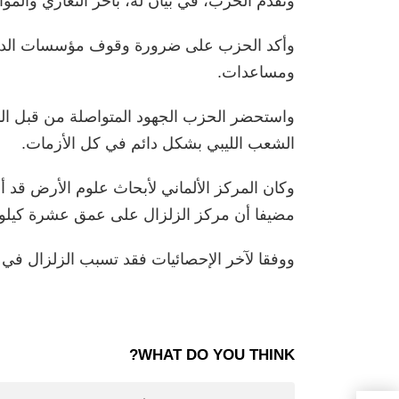
وتقدم الحزب، في بيان له، بأحر التعازي والمو
وأكد الحزب على ضرورة وقوف مؤسسات الدولة
ومساعدات.
واستحضر الحزب الجهود المتواصلة من قبل الم
الشعب الليبي بشكل دائم في كل الأزمات.
مضيفا أن مركز الزلزال على عمق عشرة كيلومت
ووفقا لآخر الإحصائيات فقد تسبب الزلزال في مقتل 1037 قتيل، وإصابة 1204جريح
WHAT DO YOU THINK?