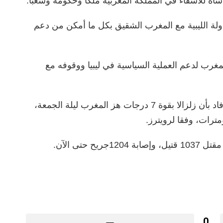
اساة للأشقاء في المملكة المغربية ملكا وحكومة وشعبا.
 الليبية مع المغرب الشقيق بكل ما أمكن من دعم
غرب لدعم العملية السياسية في ليبيا ووقوفه مع
وكان المركز الألماني لأبحاث علوم الأرض قد أفاد بأن زلزالا بقوة 7 درجات هز المغرب ليلة الجمعة،
رات، وفقا لرويترز.
 حتى الآن.
0