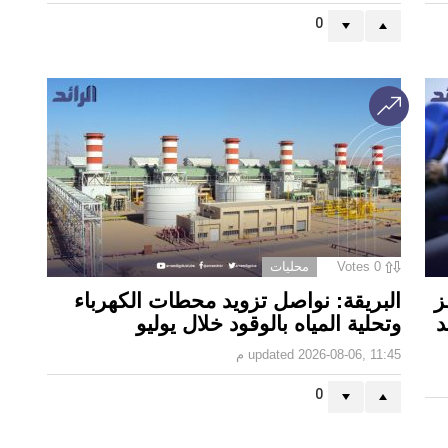
0
0
Votes
محليات
ز
البريقة: نواصل تزويد محطات الكهرباء
د
وتحلية المياه بالوقود خلال يوليو
2026-08-06, 11:45 م
updated
0