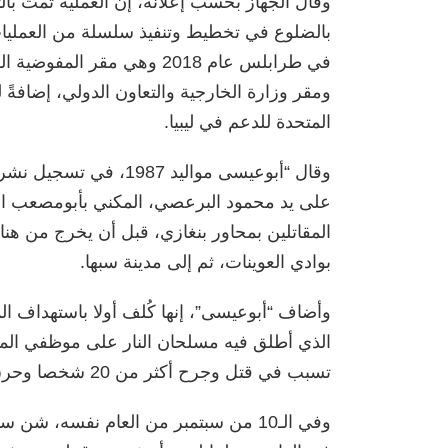
وقال الجهاز بحسب إعلانه، إن العملية تمت بال
بالضلوع في تخطيط وتنفيذ سلسلة من العمليات
في طرابلس عام 2018 وهي مقر 
ومقر وزارة الخارجية والتعاون الدولي، إضافةً 
المتحدة للدعم في ليبيا.
وقال “أبوعيسى مواليد 7
على يد محمود البرعصي، المكني بأبومصعب الفار
بوادي العوينات، ثم إلى مدينة سبها.
الذي أطلق فيه مسلحان النار على موظفي المفوض
تسبب في قتل وجرح أكثر من 20 شخصا وحرق جزء كبير من البناية.
وفي الـ10 من سبتمبر من العام نفسه،