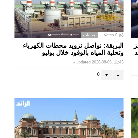
0
Votes
محليات
ز
البريقة: نواصل تزويد محطات الكهرباء
د
وتحلية المياه بالوقود خلال يوليو
2026-08-06, 11:45 م
updated
0