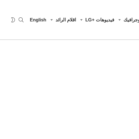
SEARCH
WITCH
وجرافيك
فيديوهات +LG
اقلام الرائد
English
SKIN