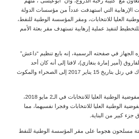
تعاون مع “كتيبة رحبة الدروع، وأن “أبوعيسى”، متهم
 الإرهابية التي استهدفت عدداً من مؤسسات الدولة
المفوضية الوطنية العليا للانتخابات، ومقر المؤسسة الوطنية للنفط،
للتخطيط لتنفيذ عملية إرهابية تستهدف مقر بعثة الأمم
198، في تسجيل نشره الجهاز في صفحته الرسمية، إنه بايع تنظيم “داعش”
وق (أمير إمارة بنغازي)، لافتا إلى أنه كان أحد
المقاتلين بمحاور بنغازي، قبل أن يخرج من هناك في رتل بتاريخ 15 يناير 2017 إلى الصحراء والمكوث
وأضاف “أبوعيسى”، إنها كُلف أولا باستهداف المفوضية الوطنية العليا للانتخابات في الـ2 مايو 2018،
ية الوطنية العليا للانتخابات وفجرا نفسيهما، مما
 شن ستة مسلحون هجوما على مقر المؤسسة الوطنية للنفط