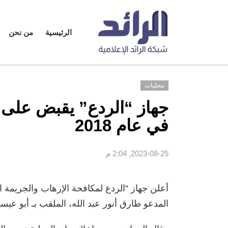
الرئيسية
من نحن
محليات
جهاز “الردع” يقبض عل
في عام 2018
2023-08-25, 2:04 م
أعلن جهاز “الردع لمكافحة الإرهاب والجريمة ا
المدعو طارق أنور عبد الله، الملقب بـ أبو عيسى