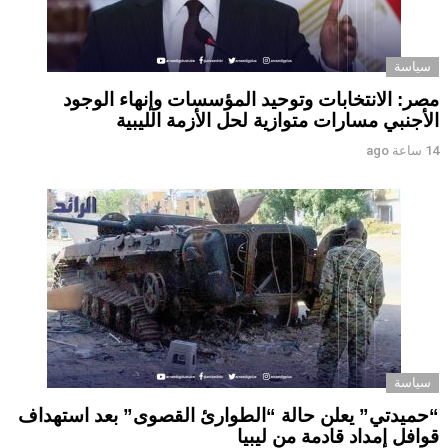
سياسة
مصر: الانتخابات وتوحيد المؤسسات وإنهاء الوجود
الأجنبي مسارات متوازية لحل الأزمة الليبية
14 ساعة ago
سياسة
“حميدتي” يعلن حالة “الطوارئ القصوى” بعد استهداف
قوافل إمداد قادمة من ليبيا