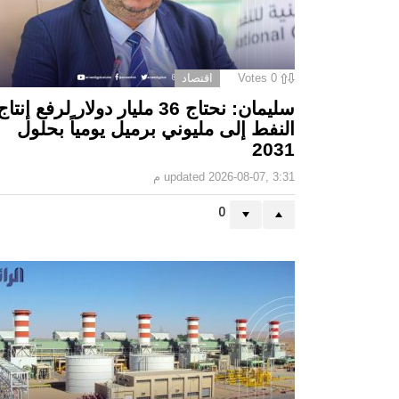
0
Votes
اقتصاد
سليمان: نحتاج 36 مليار دولار لرفع إنتاج
النفط إلى مليوني برميل يومياً بحلول
2031
2026-08-07, 3:31 م
updated
0