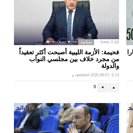
0
Votes
سياسة
ا.. الـ50 دينارا
فحيمة: الأزمة الليبية أصبحت أكثر تعقيداً
من مجرد خلاف بين مجلسي النواب
والدولة
2026-08-07, 6:13 م
updated
0