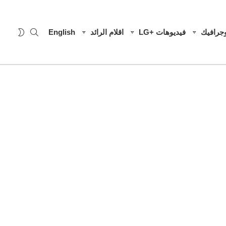
SEARCH
WITCH
وجرافيك
فيديوهات +LG
اقلام الرائد
English
SKIN