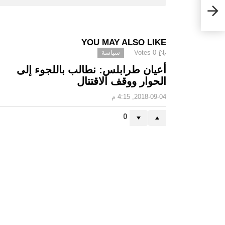
”
YOU MAY ALSO LIKE
0
Votes
سياسة
أعيان طرابلس: نطالب باللجوء إلى
الحوار ووقف الاقتتال
2018-09-04, 4:15 م
0