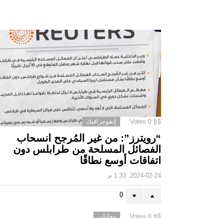
0
Votes
إنفوجرافيك
“رويترز”: من غير المُرجح انسحاب
الفصائل المسلحة من طرابلس دون
اتفاقات أوسع نطاقًا
2024-02-24, 1:33 م
0
0
Votes
محليات