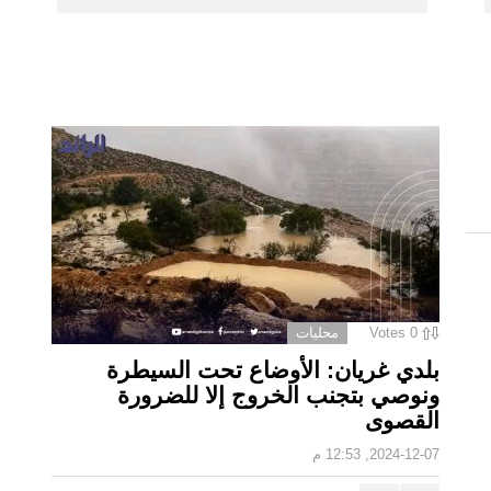
0
Votes
محليات
بلدي غريان: الأوضاع تحت السيطرة
ونوصي بتجنب الخروج إلا للضرورة
القصوى
2024-12-07, 12:53 م