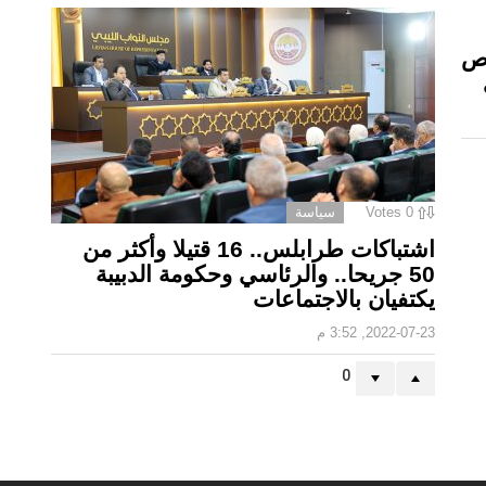
وص
0
Votes
سياسة
اشتباكات طرابلس.. 16 قتيلا وأكثر من
50 جريحا.. والرئاسي وحكومة الدبيبة
يكتفيان بالاجتماعات
2022-07-23, 3:52 م
0