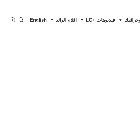
SEARCH
WITCH
وجرافيك
فيديوهات +LG
اقلام الرائد
English
SKIN