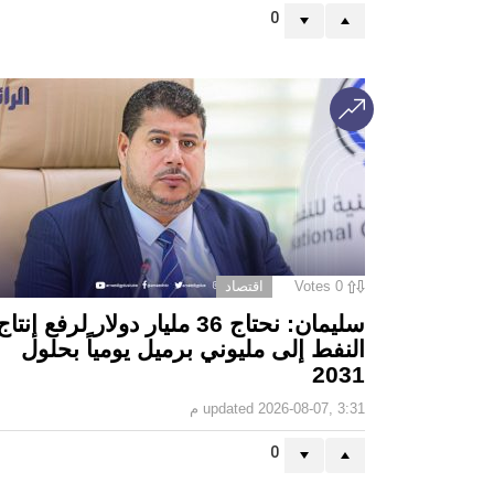
0
0
Votes
اقتصاد
سليمان: نحتاج 36 مليار دولار لرفع إنتاج
النفط إلى مليوني برميل يومياً بحلول
2031
2026-08-07, 3:31 م
updated
0