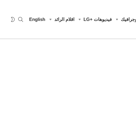
SEARCH
WITCH
وجرافيك
فيديوهات +LG
اقلام الرائد
English
SKIN