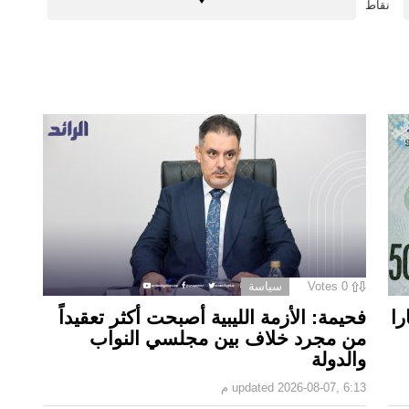
نقاط
0
Votes
سياسة
ا.. الـ50 دينارا
فحيمة: الأزمة الليبية أصبحت أكثر تعقيداً
من مجرد خلاف بين مجلسي النواب
والدولة
2026-08-07, 6:13 م
updated