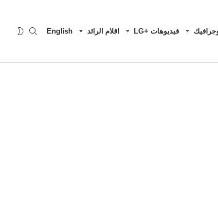
SEARCH
WITCH
وجرافيك
فيديوهات +LG
اقلام الرائد
English
SKIN