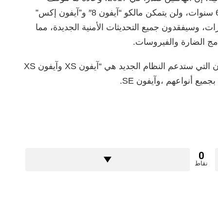
“Apple” عن دعم طرازات آيفون القديمة بعد 6 سنوات، ولن يتمكن مالكو “آيفون 8″ و”آيفون إكس”
ت، وسيفقدون جميع التحديثات الأمنية الجديدة، مما
مج الضارة والفيروسات.
وأوضحت الصحيفة البريطانية أن أجهزة الأيفون التي ستدعم النظام الجديد هي “آيفون XS وآيفون XS
0
نقاط