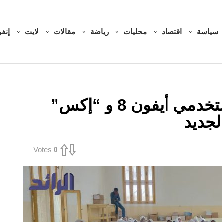
سياسة
اقتصاد
محليات
رياضة
مقالات
لايت
إنف
30 يوماً.. “أبل” تمهل مستخدمي أيفون 8 و “إكس”
لجديد
Votes
0