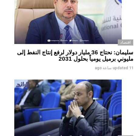
اقتصاد
سليمان: نحتاج 36 مليار دولار لرفع إنتاج النفط إلى
مليوني برميل يومياً بحلول 2031
11 ساعة ago
updated