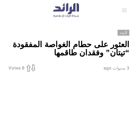
Menu
لايت
العثور على حطام الغواصة المفقودة
“تيتان” وفقدان طاقمها
3 سنوات ago
Votes
0