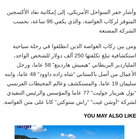
وأشار خفر السواحل الأمريكي، إلى إمكانية نفاد الأكسجين
المتوفر لركاب الغواصة، والذي يكفي 96 ساعة، بحسب
الشركة المصنعة
ومن بين ركاب الغواصة الذين انطلقوا في رحلة سياحية
استكشافية تبلغ تكلفتها 250 ألف دولار للشخص الواحد،
الملياردير البريطاني “هيميش هاردينغ” 58 عاما، ورجل
الأعمال من أصل باكستاني “شاه زاده داوود” 48 عاما، وابنه
سليمان 19 عاما، والمستكشف وعالم المحيطات الفرنسي
“بول هنرينار جوليت” 77 عاما والمؤسس والرئيس التنفيذي
لشركة “أوشن غيت” “راش ستوكتن” كانا على متن الغواصة.
YOU MAY ALSO LIKE