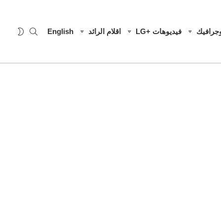
SEARCH
WITCH
وجرافيك
فيديوهات +LG
اقلام الرائد
English
SKIN