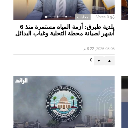
0
Votes
محليات
بلدية طبرق: أزمة المياه مستمرة منذ 6
أشهر لصيانة محطة التحلية وغياب البدائل ‏
2026-08-05, 8:22 م
0