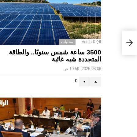
جية
ام
0
Votes
محليات
3500 ساعة شمس سنويًا.. والطاقة
المتجددة شبه غائبة
2026-08-06, 10:59 ص
0