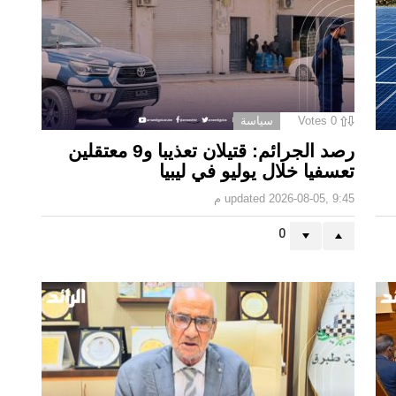
0
Votes
سياسة
رصد الجرائم: قتيلان تعذيبا و9 معتقلين
تعسفيا خلال يوليو في ليبيا
2026-08-05, 9:45 م
updated
0