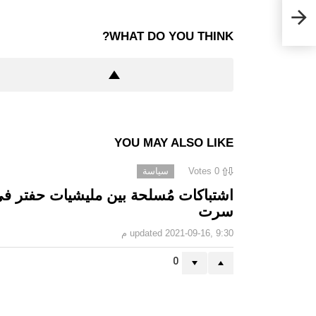
رات
الي
WHAT DO YOU THINK?
YOU MAY ALSO LIKE
0
Votes
سياسة
اشتباكات مُسلحة بين مليشيات حفتر ف
سرت
2021-09-16, 9:30 م
updated
0