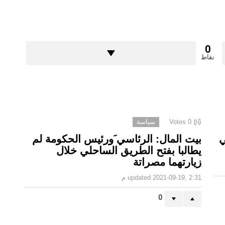
0
نقاط
0
Votes
سياسة
ي
بيت المال: الرئاسي َورئيس الحكومة لم
يطالبا بفتح الطريق الساحلي خلال
زيارتهما مصراتة
2021-09-19, 2:31 م
updated
0