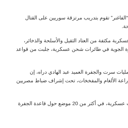
“الفاغنر” تقوم بتدريب مرتزقة سوريين على القتال
ة.
رية مكثفة من العتاد الثقيل والأسلحة والذخائر،
فرة الجوية في طائرات شحن عسكرية، جلبت من قواعد
ات سرت والجفرة العميد عبد الهادي دراه، إن
اعة الألغام والمفخخات، تحت إشراف ضباط مصريين
يشار إلى أن مرتزقة “الفاغنر” انشؤوا تحصينات عسكرية، في أكثر من 20 موضع حول قاعدة الجفرة