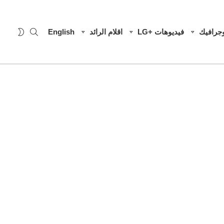
SEARCH
WITCH
وجرافيك
فيديوهات +LG
اقلام الرائد
English
SKIN