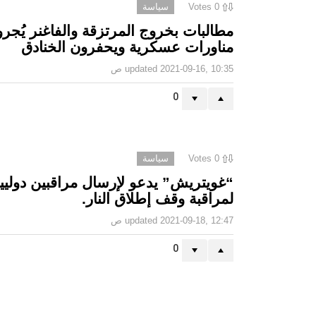
0
Votes
سياسة
مطالبات بخروج المرتزقة والفاغنر يُجر
مناورات عسكرية ويحفرون الخنادق
2021-09-16, 10:35 ص
updated
0
0
Votes
سياسة
“غويتريش” يدعو لإرسال مراقبين دوليي
لمراقبة وقف إطلاق النار.
2021-09-18, 12:47 ص
updated
0