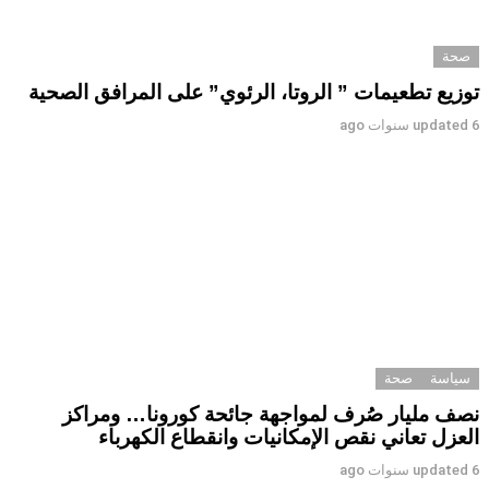
صحة
توزيع تطعيمات ” الروتا، الرئوي” على المرافق الصحية
6 سنوات ago
updated
سياسة
صحة
نصف مليار صُرف لمواجهة جائحة كورونا… ومراكز
العزل تعاني نقص الإمكانيات وانقطاع الكهرباء
6 سنوات ago
updated