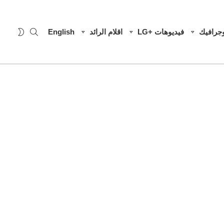
SEARCH
WITCH
وجرافيك
فيديوهات +LG
اقلام الرائد
English
SKIN