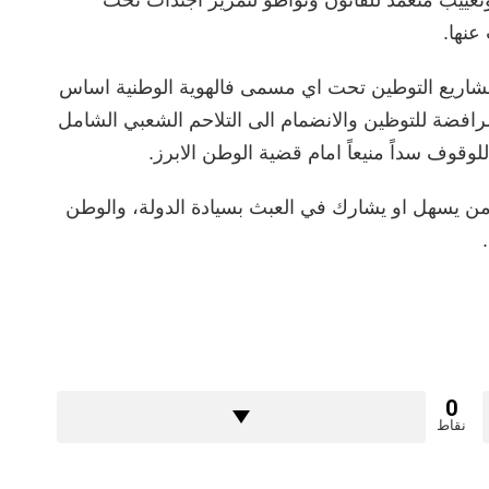
ييب متعمد للقانون وتواطؤ لتمرير أجندات تحت
عنها.
شاريع التوطين تحت اي مسمى فالهوية الوطنية اساس
الرافضة للتوظين والانضمام الى التلاحم الشعبي الشامل
قوف سداً منيعاً امام قضية الوطن الابرز.
ن يسهل او يشارك في العبث بسيادة الدولة، والوطن
0
نقاط