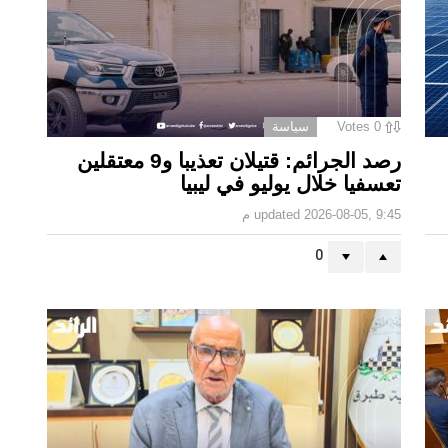
0
Votes
سياسة
رصد الجرائم: قتيلان تعذيبا و9 معتقلين
تعسفيا خلال يوليو في ليبيا
2026-08-05, 9:45 م
updated
0