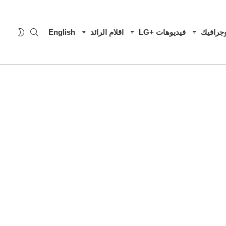
SEARCH
WITCH
وجرافيك
فيديوهات +LG
اقلام الرائد
English
SKIN