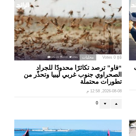
0
Votes
محليات
“فاو” ترصد تكاثرًا محدودًا للجراد
الصحراوي جنوب غربي ليبيا وتحذّر من
تطورات محتملة
2026-08-08, 12:58 م
0