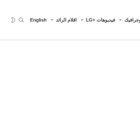
SEARCH
WITCH
وجرافيك
فيديوهات +LG
اقلام الرائد
English
SKIN