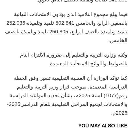
فيما
يبلغ
مجموع
التلاميذ
الذي
يؤدون
الامتحانات
النهائية
بالصفين
الرابع
والخامس
502,841
تلميذ
وتلميذة،
252,036
تلميذ
وتلميذة
بالصف
الرابع،
250,805
تلميذ
وتلميذة
بالصف
الخامس
.
وتُنبه
وزارة
التربية
والتعليم
إلى
ضرورة
الالتزام
التام
بالضوابط
واللوائح
الامتحانية
المعتمدة
.
كما
تؤكد
الوزارة
أن
العملية
التعليمية
تسير
وفق
الخطة
الدراسية
المعتمدة،
بموجب
قرار
وزير
التربية
والتعليم
رقم
(1077)
لسنة
2025
م،
بشأن
تحديد
المواعيد
الدراسية
والامتحانات
لجميع
المراحل
التعليمية
للعام
الدراسي
2025-
2026
م
.
YOU MAY ALSO LIKE