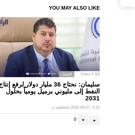
YOU MAY ALSO LIKE
0
Votes
اقتصاد
سليمان: نحتاج 36 مليار دولار لرفع إنتاج
النفط إلى مليوني برميل يومياً بحلول
2031
2026-08-07, 3:31 م
updated
0