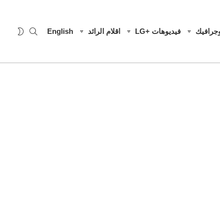
SEARCH
WITCH
وجرافيك
فيديوهات +LG
اقلام الرائد
English
SKIN