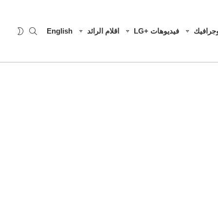
SEARCH
WITCH
وجرافيك
فيديوهات +LG
اقلام الرائد
English
SKIN