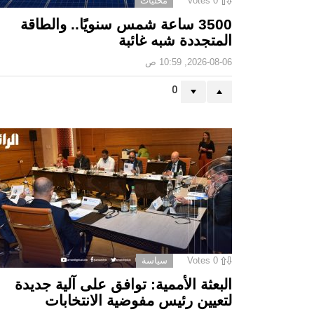
0
Votes
محليات
3500 ساعة شمس سنويًا.. والطاقة
المتجددة شبه غائبة
2026-08-06, 10:59 ص
0
0
Votes
سياسة
البعثة الأممية: توافق على آلية جديدة
لتعيين رئيس مفوضية الانتخابات