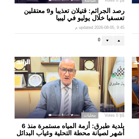
0
Votes
سياسة
رصد الجرائم: قتيلان تعذيبا و9 معتقلين
تعسفيا خلال يوليو في ليبيا
2026-08-05, 9:45 م
updated
0
0
Votes
محليات
بلدية طبرق: أزمة المياه مستمرة منذ 6
أشهر لصيانة محطة التحلية وغياب البدائل ‏