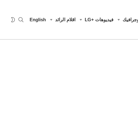
SEARCH
WITCH
وجرافيك
فيديوهات +LG
اقلام الرائد
English
SKIN