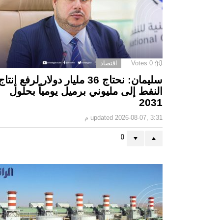
0
Votes
اقتصاد
سليمان: نحتاج 36 مليار دولار لرفع إنتاج
النفط إلى مليوني برميل يومياً بحلول
2031
2026-08-07, 3:31 م
updated
0