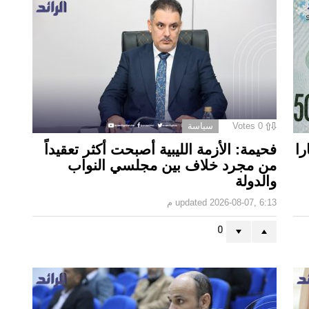
0
Votes
سياسة
ا.. الـ50 دينارا
فحيمة: الأزمة الليبية أصبحت أكثر تعقيداً
من مجرد خلاف بين مجلسي النواب
والدولة
2026-08-07, 6:13 م
updated
0