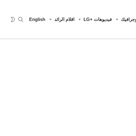
SEARCH
WITCH
وجرافيك
فيديوهات +LG
اقلام الرائد
English
SKIN