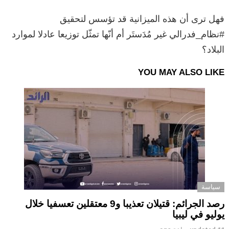
فهل ترى أن هذه الميزانية قد تؤسس لتحقيق
#نظام_فدرالي غير مُدَستَر أم أنّها تمثّل توزيعا عادلا لموارد
البلاد؟
YOU MAY ALSO LIKE
سياسة
رصد الجرائم: قتيلان تعذيبا و9 معتقلين تعسفيا خلال
يوليو في ليبيا