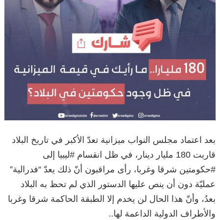
بعد اعتماد مجلس النواب ميزانية تعدّ الأكبر في تاريخ البلاد
قاربت 180 مليار دينار، في ظل انقسام #ليبيا إلى
#حكومتين شرقا وغربا، رأى مراقبون أنّ ذلك يعدّ “فدرالية”
عمليّة دون أن ينص عليها الدستور الذي لم تحظ به البلاد
بعدُ، وأنّ هذا الحال لن يخدم إلا الطبقة الحاكمة شرقا وغربا
والأطراف الدولية الداعمة لها..