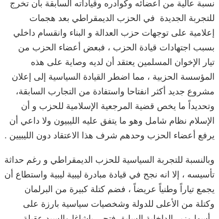
نسبة عالية من أعضائه وكوادره وقياداته السابقة بأن تخرج
للتجربة الجديدة في الحزب الديمقراطي بعد هجمات
إعلامية على توجهات حزب العدالة و البناء وانقسام داخلي
بسبب اجتهادات قيادة الحزب ، فبعض أعضاء الحزب من
تيار الإخوان المسلمين يعتقد أن لديه وصاية على هذه
المؤسسة الحزبية ، مما اضطر القيادة السياسية إلى إعلان
مشروع جديد أكثر انفتاحا واستفادة من التجارب السابقة،
وتحديداً ما يخص قضية المرجعية الإسلامية للحزب و أن
الإسلام نظام شامل وهو ما يتفق عليه الليبيون ولا داعي أن
يرفع أعضاء الحزب وحدهم شرف هذا الاعتقاد دون الليبيين .
وبالنسبة للتجربة السياسية للحزب الديمقراطي و رغم حداثة
تأسيسه ، إلا انه نجح في قيادة مبادرة ليبية ليبية واستطاع أن
يجمع تياراً وطنياً عريضاً ، فضم كتلة كبيرة من البرلمان
وكتلة من الأعلى للدولة وشخصيات سياسية بارزة على
رأسها وزير الداخلية السابق فتحي باشاغا والسيد عقيلة