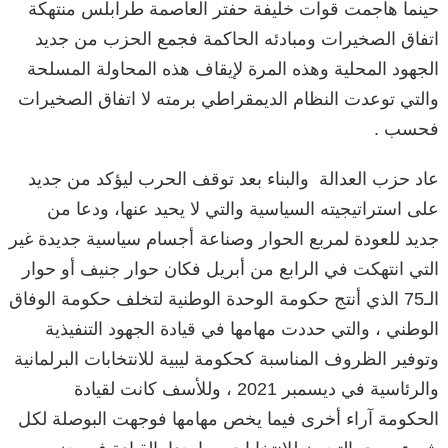
حينما هاجمت قوات خليفة حفتر العاصمة طرابلس منتهكة
اتفاق الصخيرات ومبادئه الحاكمة فجمع الحزب من جديد
الجهود المحلية وهذه المرة لإيقاف هذه المحاولة المسلحة
والتي توعدت النظام الديمقراطي برمته لا اتفاق الصخيرات
فحسب .
عاد حزب العدالة والبناء بعد توقف الحرب ليؤكد من جديد
على استراتيجيته السياسية والتي لا يحيد عنها، ودعا من
جديد للعودة لمربع الحوار وصناعة أجسام سياسية جديدة غير
التي انتهكت في الرابع من أبريل فكان حوار جنيف أو حوار
الـ75 الذي أنتج حكومة الوحدة الوطنية لتخلف حكومة الوفاق
الوطني ، والتي حددت مهامها في قيادة الجهود التنفيذية
وتوفير الظروف المناسبة كحكومة ليبية للانتخابات البرلمانية
والرئاسية في ديسمبر 2021 ، وللأسف كانت لقيادة
الحكومة آراء أخرى فيما يخص مهامها فوجهت البوصلة لكل